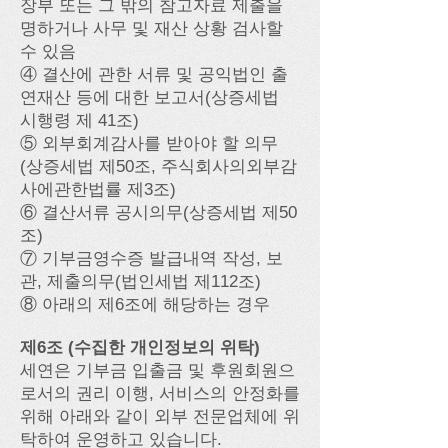
장부 또는 그 밖의 참고자료 제출을
명하거나 사무 및 재산 상황 검사할
수 있음
④ 결산에 관한 서류 및 공익법인 출
연재산 등에 대한 보고서(상증세법
시행령 제 41조)
⑤ 외부회계감사를 받아야 할 의무
(상증세법 제50조, 주식회사의외부감
사에관한법률 제3조)
⑥ 결산서류 공시의무(상증세법 제50
조)
⑦ 기부금영수증 발급내역 작성, 보
관, 제출의무(법인세법 제112조)
⑧ 아래의 제6조에 해당하는 경우
제6조 (수집한 개인정보의 위탁)
세연은 기부금 입출금 및 후원회원으
로서의 권리 이행, 서비스의 안정화를
위해 아래와 같이 외부 전문업체에 위
탁하여 운영하고 있습니다.